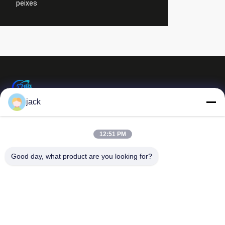
peixes
jack
Foshan Zolim Technology Co., Ltd.
+8618823255551
12:51 PM
jack@zolimmachinery.com
Good day, what product are you looking for?
China bom qualidade Máquina Dehe