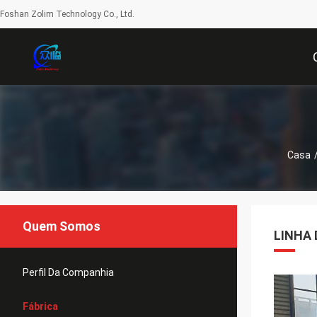
Foshan Zolim Technology Co., Ltd.
Casa
Quem Somos
LINHA
Perfil Da Companhia
Fábrica