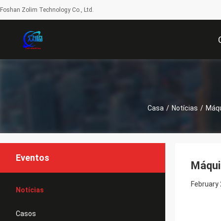
Foshan Zolim Technology Co., Ltd.
Casa
/
Notícias
/
Máqu
Eventos
Máqui
February 
Notícias
Casos