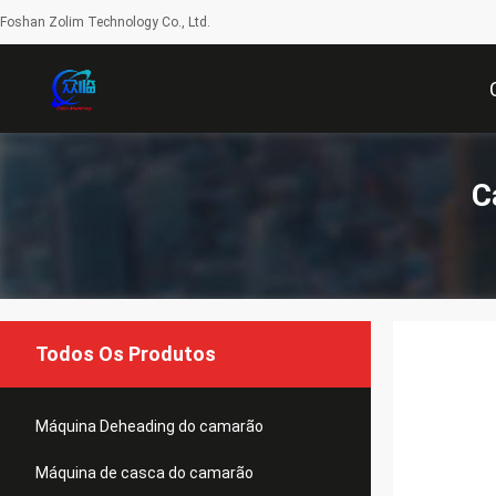
Foshan Zolim Technology Co., Ltd.
C
Todos Os Produtos
Máquina Deheading do camarão
Máquina de casca do camarão