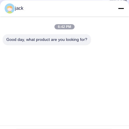
jack
6:42 PM
Good day, what product are you looking for?
Foshan Zolim Technology Co., Ltd.
+8618823255551
jack@zolimmachinery.com